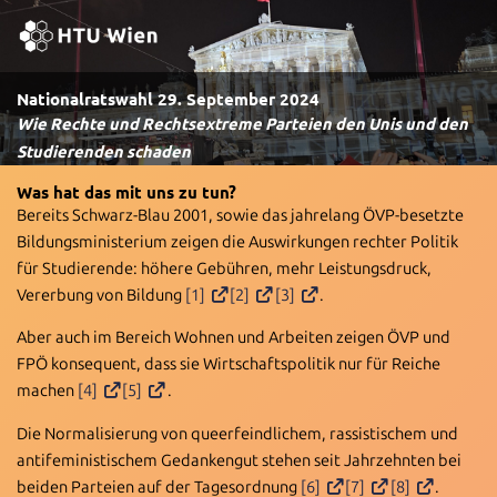
Nationalratswahl 29. September 2024
Wie Rechte und Rechtsextreme Parteien den Unis und den
Studierenden schaden
Was hat das mit uns zu tun?
Bereits Schwarz-Blau 2001, sowie das jahrelang ÖVP-besetzte
Bildungsministerium zeigen die Auswirkungen rechter Politik
für Studierende: höhere Gebühren, mehr Leistungsdruck,
Vererbung von Bildung
[1]
[2]
[3]
.
Aber auch im Bereich Wohnen und Arbeiten zeigen ÖVP und
FPÖ konsequent, dass sie Wirtschaftspolitik nur für Reiche
machen
[4]
[5]
.
Die Normalisierung von queerfeindlichem, rassistischem und
antifeministischem Gedankengut stehen seit Jahrzehnten bei
beiden Parteien auf der Tagesordnung
[6]
[7]
[8]
.