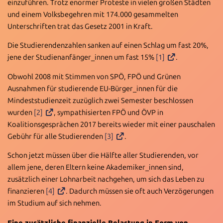
einzuführen. Trotz enormer Proteste in vielen großen Städten
und einem Volksbegehren mit 174.000 gesammelten
Unterschriften trat das Gesetz 2001 in Kraft.
Die Studierendenzahlen sanken auf einen Schlag um fast 20%,
jene der Studienanfänger_innen um fast 15%
[1]
.
Obwohl 2008 mit Stimmen von SPÖ, FPÖ und Grünen
Ausnahmen für studierende EU-Bürger_innen für die
Mindeststudienzeit zuzüglich zwei Semester beschlossen
wurden
[2]
, sympathisierten FPÖ und ÖVP in
Koalitionsgesprächen 2017 bereits wieder mit einer pauschalen
Gebühr für alle Studierenden
[3]
.
Schon jetzt müssen über die Hälfte aller Studierenden, vor
allem jene, deren Eltern keine Akademiker_innen sind,
zusätzlich einer Lohnarbeit nachgehen, um sich das Leben zu
finanzieren
[4]
. Dadurch müssen sie oft auch Verzögerungen
im Studium auf sich nehmen.
Eine zusätzliche finanzielle Belastung in Form von