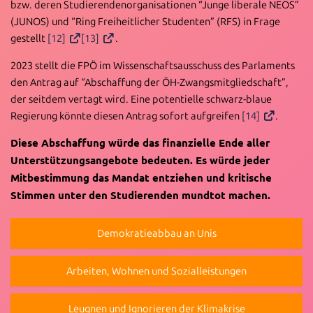
bzw. deren Studierendenorganisationen “Junge liberale NEOS”
(JUNOS) und “Ring Freiheitlicher Studenten” (RFS) in Frage
gestellt
[12]
[13]
.
2023 stellt die FPÖ im Wissenschaftsausschuss des Parlaments
den Antrag auf “Abschaffung der ÖH-Zwangsmitgliedschaft”,
der seitdem vertagt wird. Eine potentielle schwarz-blaue
Regierung könnte diesen Antrag sofort aufgreifen
[14]
.
Diese Abschaffung würde das finanzielle Ende aller
Unterstützungsangebote bedeuten. Es würde jeder
Mitbestimmung das Mandat entziehen und kritische
Stimmen unter den Studierenden mundtot machen.
Demokratieabbau an Unis
Arbeiten, Wohnen und Sozialleistungen
Leugnen und Ignorieren der Klimakrise