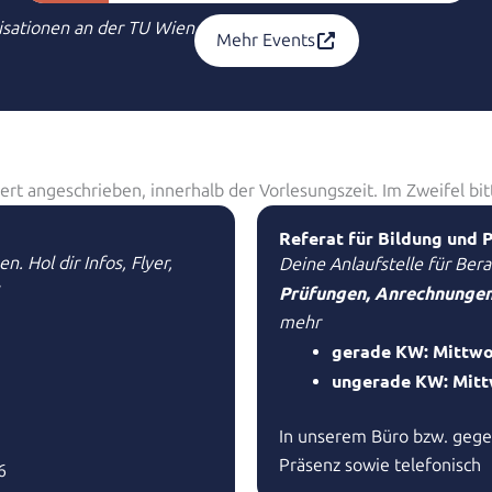
Technik &
isationen an der TU Wien
Mehr Events
Naturwissenschaften
ert angeschrieben, innerhalb der Vorlesungszeit. Im Zweifel bi
Referat für Bildung und P
n. Hol dir Infos, Flyer,
Deine Anlaufstelle für Be
Prüfungen, Anrechnungen
mehr
gerade KW: Mittwoc
ungerade KW: Mitt
In unserem Büro bzw. geg
Präsenz sowie telefonisch
6