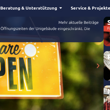
Öffne Beratung & Unterstütz
Beratung & Unterstützung
Service & Projekt
Mehr aktuelle Beiträge
#
Öffnungszeiten der Unigebäude eingeschränkt. Die
F
D
g
k
U
E