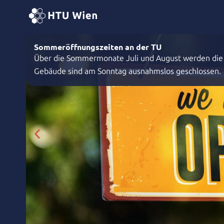
Z
u
m
I
Sommeröffnungszeiten an der TU
n
Über die Sommermonate Juli und August werden die 
h
Gebäude sind am Sonntag ausnahmslos geschlossen.
a
l
t
s
p
r
i
n
g
e
n