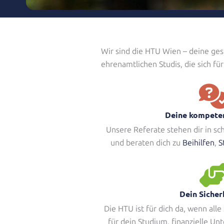
Wir sind die HTU Wien – deine ges
ehrenamtlichen Studis, die sich für
Deine kompete
Unsere Referate stehen dir in sch
und beraten dich zu
Beihilfen
,
S
Dein Sicher
Die HTU ist für dich da, wenn alle
für dein Studium, finanzielle Un