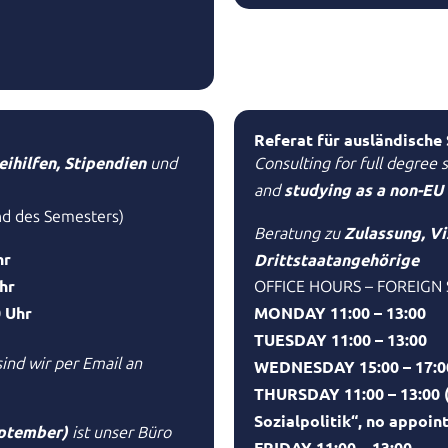
Referat für ausländische
eihilfen, Stipendien
und
Consulting for full degree 
studying as a non-EU 
and
d des Semesters)
Zulassung, V
Beratung zu
hr
Drittstaatangehörige
Uhr
OFFICE HOURS – FOREIGN
 Uhr
MONDAY 11:00 – 13:00
TUESDAY 11:00 – 13:00
sind wir
per Email an
WEDNESDAY 15:00 – 17:0
THURSDAY 11:00 – 13:00 (
Sozialpolitik“, no appoin
September)
ist unser Büro
FRIDAY 11:00 – 13:00