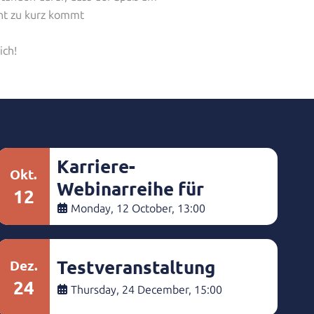
ht zu kurz kommt
ich!
Karriere-
Okt.
Webinarreihe für
12
Studierende
Monday, 12 October, 13:00
Testveranstaltung
Dez.
24
Thursday, 24 December, 15:00