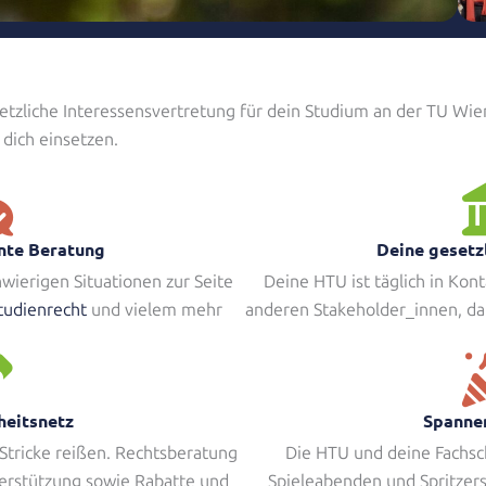
etzliche Interessensvertretung für dein Studium an der TU Wie
 dich einsetzen.
nte Beratung
Deine gesetz
wierigen Situationen zur Seite
Deine HTU ist täglich in Kon
tudienrecht
und vielem mehr
anderen Stakeholder_innen, da
heitsnetz
Spanne
 Stricke reißen. Rechtsberatung
Die HTU und deine Fachsc
terstützung sowie Rabatte und
Spieleabenden und Spritzers