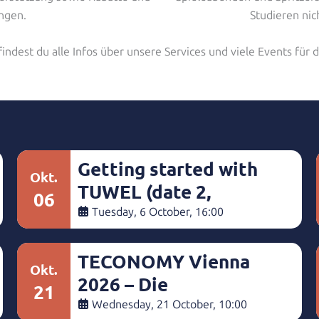
ngen.
Studieren nic
indest du alle Infos über unsere Services und viele Events für d
Getting started with
Okt.
TUWEL (date 2,
06
english)
Tuesday, 6 October, 16:00
TECONOMY Vienna
Okt.
2026 – Die
21
Karrieremesse für
Wednesday, 21 October, 10:00