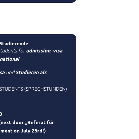
 Studierende
admission
visa
students for
,
national
isa
Studieren als
und
 STUDENTS (SPRECHSTUNDEN)
0
next door „Referat für
tment on July 23rd!)