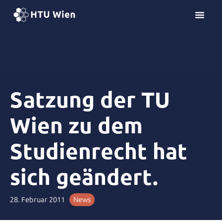
Z
u
m
I
n
h
a
l
Satzung der TU
t
s
Wien zu dem
p
r
Studienrecht hat
i
n
sich geändert.
g
e
n
28. Februar 2011
News