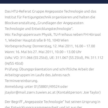
Das HTU-Referat Gruppe Angepasste Technologie und das
Institut für Fertigungstechnik organisieren und halten die
Blockveranstaltung „Grundlagen der Angepassten
Technologie und Entwicklungstechnologie“.
Wo: Fachgruppenraum Physik, TU-Freihaus neben FH Hörsaal
1, Wiedner Hauptstraße 8-10, 1040 Wien
Vorbesprechung: Donnerstag, 12. Mai 2011, 16.00 – 17.00
Wann: 16. Mai bis 27. Mai 2011, 10.00 – 13.00 Uhr
LVAs: VO: 311.066 (SS 2Std), UE: 311.067 (SS 2Std), PA: 311.112
(W/SS 4Std)
Prüfung: Übungspräsentation und schriftliche Arbeit der
Arbeitsgruppen im Laufe des Jahres nach
Terminvereinbarung.
Anmeldung: unter 01/58801/49524 oder
jtaylor@mail.zserv.tuwien.ac.at (Kontaktperson: Joe Taylor)
Der Begriff „Angepasste Technologie“ hat seinen Ursprung in
der Entwicklungszusammenarbeit und ist aus der