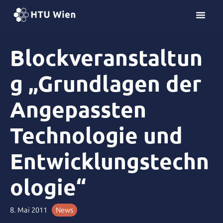
Z
u
m
I
Blockveranstaltun
n
h
g „Grundlagen der
a
l
Angepassten
t
s
p
Technologie und
r
i
Entwicklungstechn
n
g
ologie“
e
n
8. Mai 2011
News