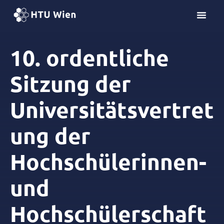
Z
u
m
I
10. ordentliche
n
h
Sitzung der
a
l
Universitätsvertret
t
s
p
ung der
r
i
Hochschülerinnen-
n
g
und
e
n
Hochschülerschaft