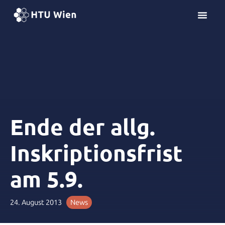
Z
u
m
I
n
h
a
l
t
s
Ende der allg.
p
r
Inskriptionsfrist
i
n
am 5.9.
g
e
n
24. August 2013
News