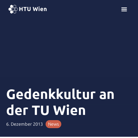
Z
u
m
I
n
h
a
l
t
s
p
r
Gedenkkultur an
i
n
der TU Wien
g
e
n
6. Dezember 2013
News