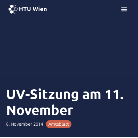
Z
u
m
I
n
h
a
l
t
s
p
r
UV-Sitzung am 11.
i
n
November
g
e
n
8. November 2014
Amtsblatt