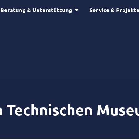
Öffne Beratung & Unterstütz
Beratung & Unterstützung
Service & Projekt
m Technischen Mus