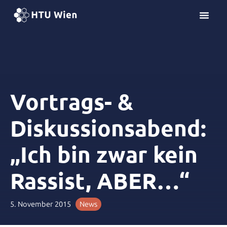
Z
u
m
I
n
h
a
l
Vortrags- &
t
s
Diskussionsabend:
p
r
„Ich bin zwar kein
i
n
Rassist, ABER…“
g
e
n
5. November 2015
News