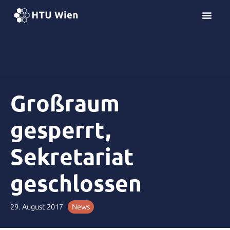
Z
u
m
I
n
h
a
l
Großraum
t
s
gesperrt,
p
r
Sekretariat
i
n
geschlossen
g
e
n
29. August 2017
News