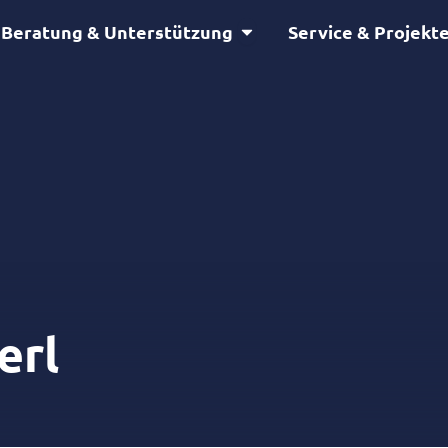
Öffne Beratung & Unterstütz
Beratung & Unterstützung
Service & Projekt
erl