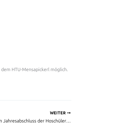
it dem HTU-Mensapickerl möglich.
WEITER
Bericht über den Jahresabschluss der Hoschülerinnen- und Hochschülerschaft an der TU Wien