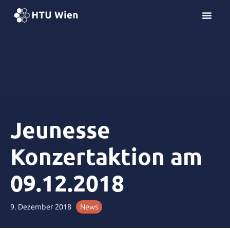
Z
u
m
I
n
h
a
l
t
s
Jeunesse
p
r
Konzertaktion am
i
n
09.12.2018
g
e
n
9. Dezember 2018
News