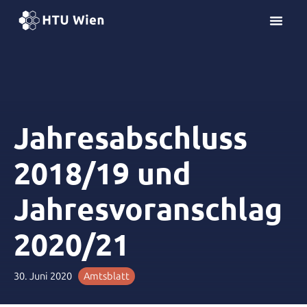
Z
u
m
I
n
h
a
l
Jahresabschluss
t
s
2018/19 und
p
r
Jahresvoranschlag
i
n
2020/21
g
e
n
30. Juni 2020
Amtsblatt