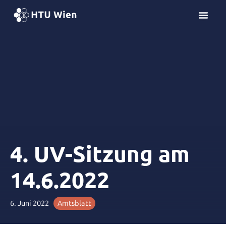
Z
u
m
I
n
h
a
l
t
s
p
r
4. UV-Sitzung am
i
n
14.6.2022
g
e
n
6. Juni 2022
Amtsblatt