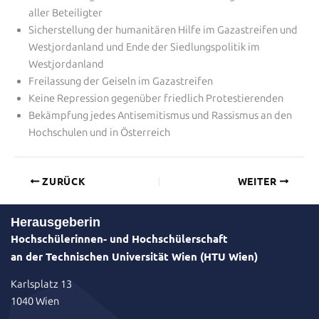
aller Beteiligter
Sicherstellung der humanitären Hilfe im Gazastreifen und
Westjordanland und Ende der Siedlungspolitik im
Westjordanland
Freilassung der Geiseln im Gazastreifen
Keine Repression gegenüber friedlich Protestierenden
Bekämpfung jedes Antisemitismus und Rassismus an den
Hochschulen und in Österreich
ZURÜCK
WEITER
Herausgeberin
Hochschülerinnen- und Hochschülerschaft
an der Technischen Universität Wien (HTU Wien)
Karlsplatz 13
1040 Wien