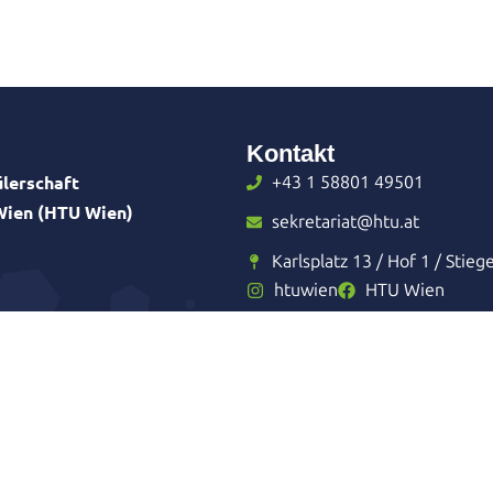
Kontakt
lerschaft
+43 1 58801 49501
 Wien (HTU Wien)
sekretariat@htu.at
Karlsplatz 13 / Hof 1 / Stieg
htuwien
HTU Wien
eiter
Impressum
Datenschutzerklärung
Sitemap
Admin Log
Made with
and
English