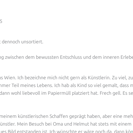
25
t dennoch unsortiert.
g zwischen dem bewussten Entschluss und dem inneren Erleben.
aus Wien. Ich bezeichne mich nicht gern als Künstlerin. Zu viel, z
mmer Teil meines Lebens. Ich hab als Kind so viel gemalt, das
n wohl liebevoll im Papiermüll platziert hat. Frech gell. Es s
n meinem künstlerischen Schaffen geprägt haben, aber eine meh
nstler. Mein Besuch bei Oma und Helmut hat stets mit einem B
s Bild entstanden ist. Ich wünschte er wäre noch da, dann kön