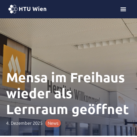
Z
u
m
I
n
h
a
l
t
s
Mensa im Freihaus
p
r
wieder als
i
n
Lernraum geöffnet
g
e
n
4. Dezember 2025
News