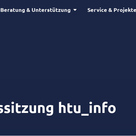
Öffne Beratung & Unterstütz
Beratung & Unterstützung
Service & Projekt
sitzung htu_info