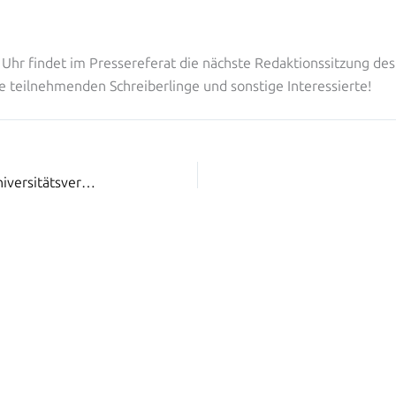
Uhr findet im Pressereferat die nächste Redaktionssitzung des 
le teilnehmenden Schreiberlinge und sonstige Interessierte!
2. außerordentliche Sitzung der Universitätsvertretung der TU Wien