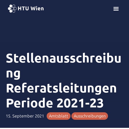
Z
u
m
I
n
h
a
l
Stellenausschreibu
t
s
ng
p
r
Referatsleitungen
i
n
Periode 2021-23
g
e
n
15. September 2021
Amtsblatt
Ausschreibungen