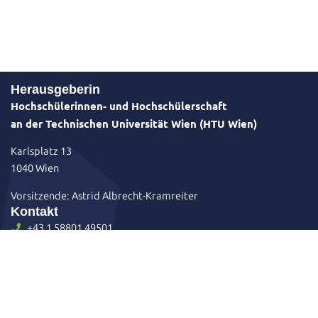
Herausgeberin
Hochschülerinnen- und Hochschülerschaft
an der Technischen Universität Wien (HTU Wien)
Karlsplatz 13
1040 Wien
Vorsitzende: Astrid Albrecht-Kramreiter
Kontakt
+43 1 58801 49501
sekretariat@htu.at
Karlsplatz 13 / Hof 1 / Stiege 4 / EG
htuwien
HTU Wien
Impressum
Datenschutzerklärung
Sitemap