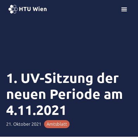
Z
u
m
I
n
h
a
l
t
s
1. UV-Sitzung der
p
r
neuen Periode am
i
n
4.11.2021
g
e
n
21. Oktober 2021
Amtsblatt