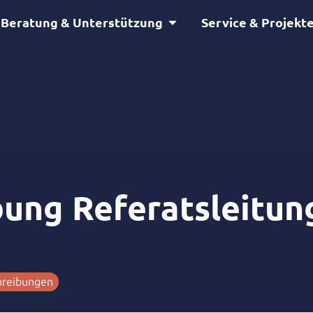
Öffne Beratung & Unterstütz
Beratung & Unterstützung
Service & Projekt
ung Referatsleitun
hreibungen