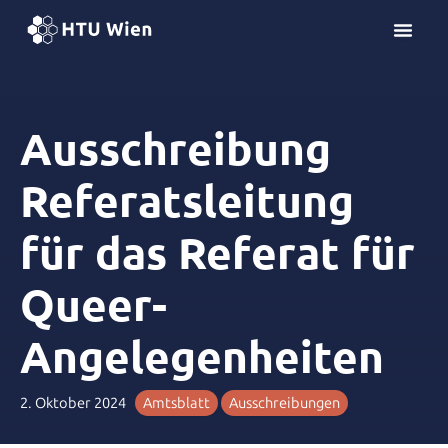
Z
u
m
I
n
Ausschreibung
h
a
l
Referatsleitung
t
s
für das Referat für
p
r
Queer-
i
n
Angelegenheiten
g
e
n
2. Oktober 2024
Amtsblatt
Ausschreibungen