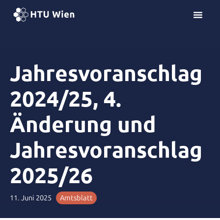
Z
u
m
I
n
Jahresvoranschlag
h
a
l
2024/25, 4.
t
s
Änderung und
p
r
Jahresvoranschlag
i
n
2025/26
g
e
n
11. Juni 2025
Amtsblatt