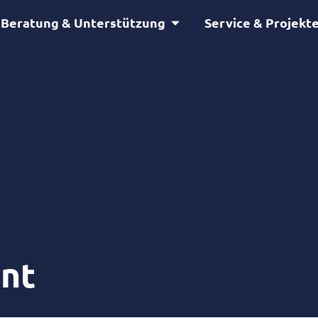
Öffne Beratung & Unterstütz
Beratung & Unterstützung
Service & Projekt
nt