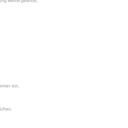
ng weitergeleitet.
mmer ein.
ichen.