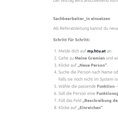
Der Antrag wird anschließend vom
Sachbearbeiter_in einsetzen
Als Referatsleitung kannst du neue
Schritt für Schritt:
my.htu.at
Melde dich auf
an.
Meine Gremien
Gehe zu
und wä
„Neue Person“
Klicke auf
.
Suche die Person nach Name o
Falls sie noch nicht im System is
Funktion
Wähle die passende
–
Funktions
Soll die Person eine
„Beschreibung der
Füll das Feld
„Einreichen“
Klicke auf
.