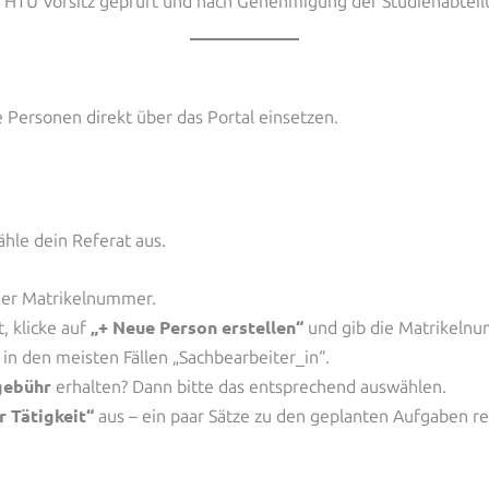
 HTU Vorsitz geprüft und nach Genehmigung der Studienabteilu
 Personen direkt über das Portal einsetzen.
hle dein Referat aus.
der Matrikelnummer.
„+ Neue Person erstellen“
t, klicke auf
und gib die Matrikelnu
 in den meisten Fällen „Sachbearbeiter_in“.
gebühr
erhalten? Dann bitte das entsprechend auswählen.
 Tätigkeit“
aus – ein paar Sätze zu den geplanten Aufgaben re