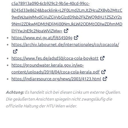
c5a78913a090-6cb929c2-9b5e-40cd-99cc-
8245d33e8624&backlink=L2F0Lmd2LmJtZHcuZXByb2MtcC
9wdWJsaWMvdGVuZGVybGlzdD9sb2FkZWQ9dHJ1ZSZxY2s
9NmI2ZDkwMDMtNDljMi00NmJkLWI2ODMtODIwZDhmMD
llYjYwJnE9c2NoaWViZWw=
https://www.evi.gv.at/f/654504g
https://archiv.labournet.de/internationales/co/cocacola/
https://www.fes.de/adsd50/coca-cola-boykott
https://groundwater.kerala.gov.in/wp-
content/uploads/2018/04/coca-cola-kerala.pdf
https://indiaresource.org/news/2003/4123.html
Achtung:
Es handelt sich bei diesen Links um externe Quellen.
Die geäußerten Ansichten spiegeln nicht zwangsläufig die
offizielle Haltung der HTU Wien wider.