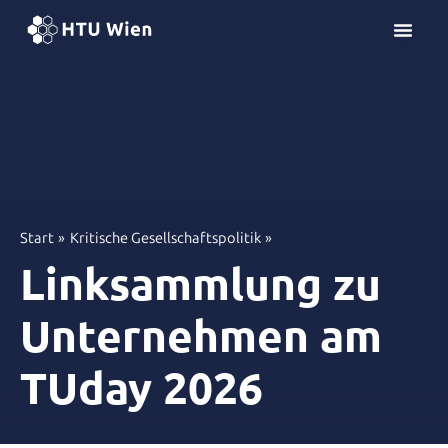
Z
u
m
I
n
h
a
l
t
s
Start
Kritische Gesellschaftspolitik
p
Linksammlung zu
r
i
Unternehmen am
n
g
TUday 2026
e
n