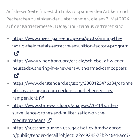
Auf dieser Seite findest du Links zu spannenden Artikeln und
Recherchen zu einigen der Unternehmen, die am 7. Mai 2026
auf der Karrieremesse „TUday“ im Freihaus vertreten sind.
https://www.investigate-europe.eu/posts/arming-the-
world-rheinmetals-secretive-amunition-factory-program
https://www.vindobona.org/article/schiebel-of-wiener-
neustadt-ushering-in-a-new-era-with-armed-camcopters
https://www.derstandard.at/story/2000125476334/drohne
nfotos-aus-myanmar-ruecken-schiebel-erneut-ins-
rampenlicht
https://www.statewatch.org/analyses/2021/border-
surveillance-drones-and-militarisation-of-the-
mediterranean/
https://ausschreibungen.usp.gv.at/at.gv.bmdw.eproc-
p/public/tender-detail?object=a2c49245-23b2-46e1-acc7-