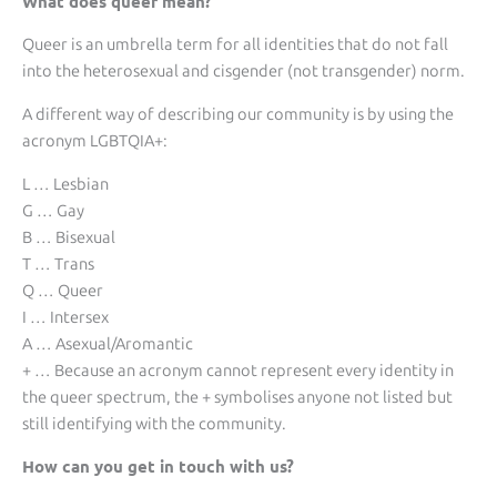
What does queer mean?
Queer is an umbrella term for all identities that do not fall
into the heterosexual and cisgender (not transgender) norm.
A different way of describing our community is by using the
acronym LGBTQIA+:
L … Lesbian
G … Gay
B … Bisexual
T … Trans
Q … Queer
I … Intersex
A … Asexual/Aromantic
+ … Because an acronym cannot represent every identity in
the queer spectrum, the + symbolises anyone not listed but
still identifying with the community.
How can you get in touch with us?