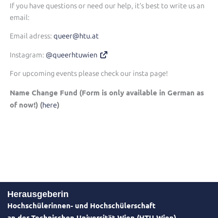
If you have questions or need our help, it’s best to write us an
email:
Email adress:
queer@htu.at
Instagram:
@queerhtuwien
For upcoming events please check our insta page!
Name Change Fund (Form is only available in German as
of now!) (
)
here
Herausgeberin
Hochschülerinnen- und Hochschülerschaft
an der Technischen Universität Wien (HTU Wien)