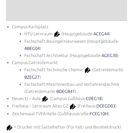
Campus Karlsplatz
HTU Lernraum
(Hauptgebäude-
ACEG44
)
Fachschaft Bauingernieurwesen (Hauptgebäude-
ABEG04
)
Fachschaft Architektur (Hauptgebäude-
AGEG30
)
Campus Getreidemarkt
Fachschaft Technische Chemie
(Getreidemarkt-
BZEG27
)
Fachschaft Maschinenbau und Verfahrenstechnik
(Getreidemarkt-
BDEGB41
)
Neues EI – Aula
(Campus Gußhaus-
CDEG18
)
Freihaus – Lernraum Altes GZ
(Freihaus-
DCEGD03
)
Zeichensaal TVFA Halle (Gußhausstraße-
FCEG10H
)
= Drucker mit Sattelhefter (Für Falt- und Bookletdruck)