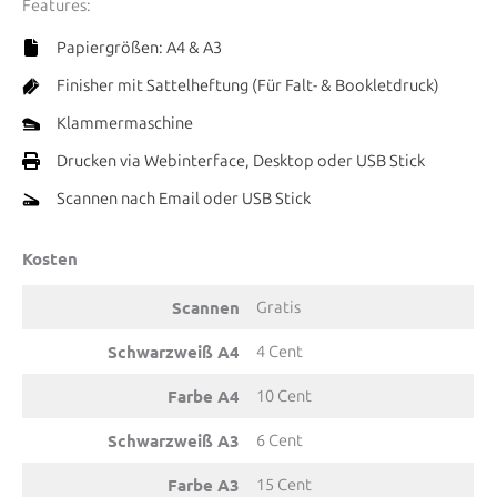
Features:
Papiergrößen: A4 & A3
Finisher mit Sattelheftung (Für Falt- & Bookletdruck)
Klammermaschine
Drucken via Webinterface, Desktop oder USB Stick
Scannen nach Email oder USB Stick
Kosten
Scannen
Gratis
Schwarzweiß A4
4 Cent
Farbe A4
10 Cent
Schwarzweiß A3
6 Cent
Farbe A3
15 Cent