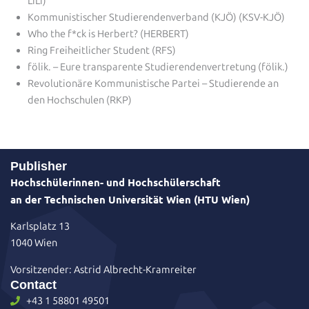
LiLi)
Kommunistischer Studierendenverband (KJÖ) (KSV-KJÖ)
Who the f*ck is Herbert? (HERBERT)
Ring Freiheitlicher Student (RFS)
fölik. – Eure transparente Studierendenvertretung (fölik.)
Revolutionäre Kommunistische Partei – Studierende an
den Hochschulen (RKP)
Publisher
Hochschülerinnen- und Hochschülerschaft
an der Technischen Universität Wien (HTU Wien)
Karlsplatz 13
1040 Wien
Vorsitzender: Astrid Albrecht-Kramreiter
Contact
+43 1 58801 49501