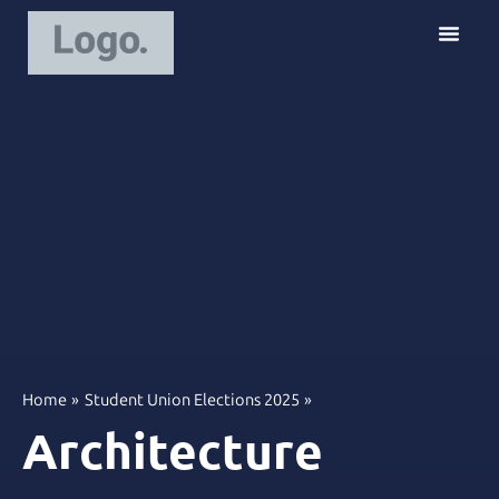
S
k
i
p
t
o
c
o
n
t
e
n
t
Home
Student Union Elections 2025
Architecture